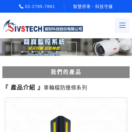
02-2785-7881
智慧停車．科技守護
我們的產品
電動柵欄機系列
『 產品介紹 』
車輪檔防撞條系列
車牌辨識系統系列
停車場收費系統系列
Etag長距離讀卡機系列