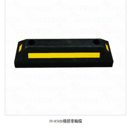
IV-950B橡膠車輪檔