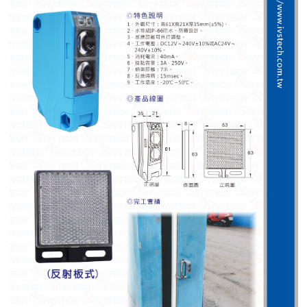
紅綠燈號誌系統系列
人員通關管制機系列
停車場周邊系列
車輪檔防撞條系列
智能電子鎖系列
電動遮陽簾系列
監控系統系列
影視對講整合系統系列
數位看板系列