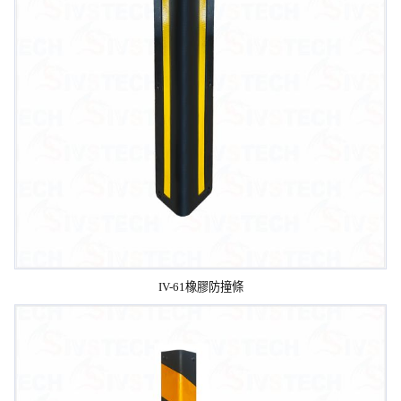
IV-61橡膠防撞條