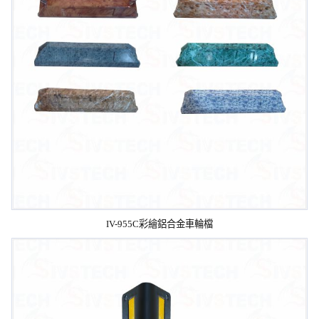
IV-955C彩繪鋁合金車輪檔