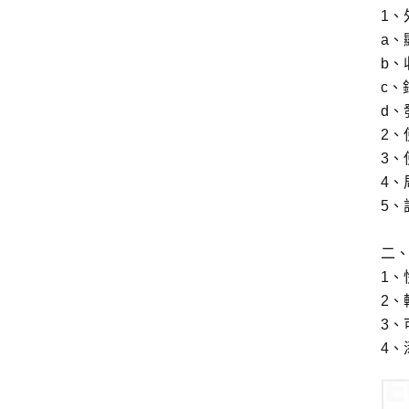
1、
a、
b、收
c、錢
d、發
2、使
3、
4、
5、
二
1
2、
3、
4、