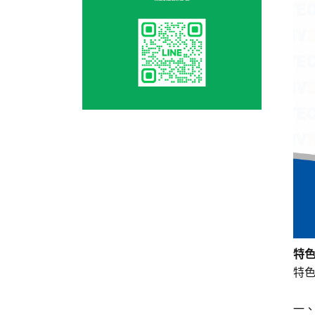
特
特
一