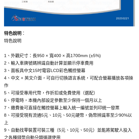
特色說明
：
特色說明
1、外觀尺寸：長950 × 寬400 × 高1700mm (±5%)
2、輸入車牌號碼辨識自動計算並顯示停車費用
3、面板具中文15吋電容LCD彩色觸控螢幕
4、中文 + 英文介面，可自行切換語言系統，可配合螢幕播放各項操
作
5、可接受專用代幣，作折扣或免費使用（選配）
6、停電時，本機內部設定參數至少保持一個月以上
7、繳費後可直接在觸控螢幕上輸入統一編號並列印統一發票
8、可接受現有流通5元、10元、50元硬幣，偽幣辨識率至少90%以
上
9、自動找零裝置可裝三種（5元、10元、50元）並能將駕駛人投入
之各種錢幣自動分類循環使用