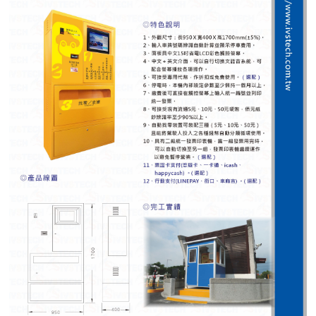
紅綠燈號誌系統系列
人員通關管制機系列
停車場周邊系列
車輪檔防撞條系列
智能電子鎖系列
電動遮陽簾系列
監控系統系列
影視對講整合系統系列
數位看板系列