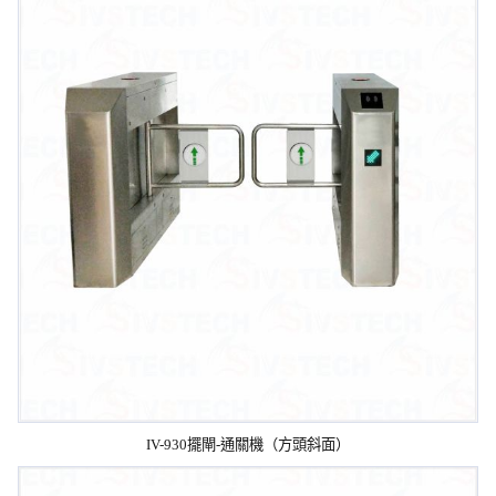
IV-930擺閘-通關機（方頭斜面）