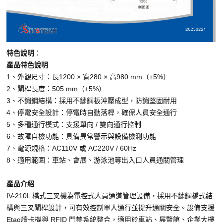
特色說明
：
產品特色說明
1、外觀尺寸：長1200 × 寬280 × 高980 mm（±5%）
2、閘桿長度：505 mm（±5%）
3、不鏽鋼結構：採用不鏽鋼板沖壓成型，防鏽堅固耐用
4、停電安全設計：停電時自動落桿，確保人員安全通行
5、多種通行模式：支援單向 / 雙向通行控制
6、故障自檢功能：具備異常警示與設備檢測功能
7、電源規格：AC110V 或 AC220V / 60Hz
8、適用範圍：車站、會展、游泳池等出入口人員通關管理
產品介紹
IV-210L 橋式三叉機為電控式人員通道管理設備，採用不鏽鋼橋式結
構與三叉閘桿設計，可有效控制單人通行並提升通關安全。設備支援
Etag讀卡機與 RFID 門禁系統整合，適用於車站、展覽館、企業大樓