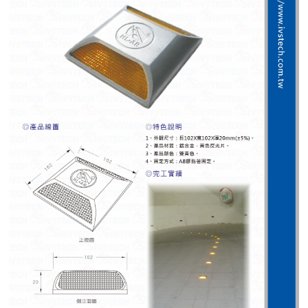
紅綠燈號誌系統系列
人員通關管制機系列
停車場周邊系列
車輪檔防撞條系列
智能電子鎖系列
電動遮陽簾系列
監控系統系列
影視對講整合系統系列
數位看板系列