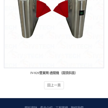
IV-920雙翼閘-通關機（圓頭斜面）
回上一頁
關於資財
產品介紹
工程實績
聯絡我們