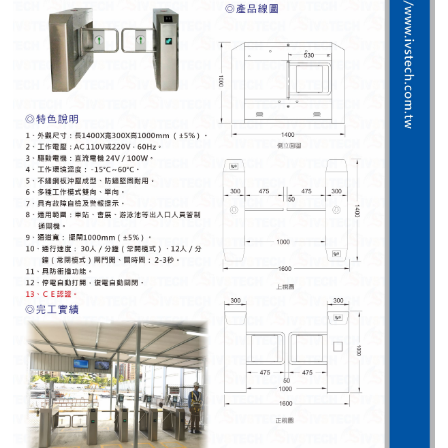
紅綠燈號誌系統系列
人員通關管制機系列
停車場周邊系列
車輪檔防撞條系列
智能電子鎖系列
電動遮陽簾系列
監控系統系列
影視對講整合系統系列
數位看板系列