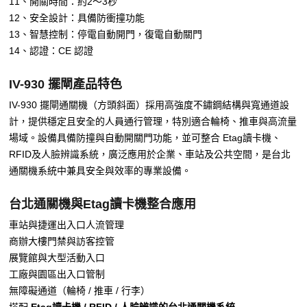
11、開關時間：約2～3秒
12、安全設計：具備防衝撞功能
13、智慧控制：停電自動開門，復電自動關門
14、認證：CE 認證
IV-930 擺閘產品特色
IV-930 擺閘通關機（方頭斜面）採用高強度不鏽鋼結構與寬通道設
計，提供穩定且安全的人員通行管理，特別適合輪椅、推車與高流量
場域。設備具備防撞與自動開關門功能，並可整合 Etag讀卡機、
RFID及人臉辨識系統，廣泛應用於企業、車站及公共空間，是台北
通關機系統中兼具安全與效率的專業設備。
台北通關機與Etag讀卡機整合應用
車站與捷運出入口人流管理
商辦大樓門禁與訪客控管
展覽館與大型活動入口
工廠與園區出入口管制
無障礙通道（輪椅 / 推車 / 行李）