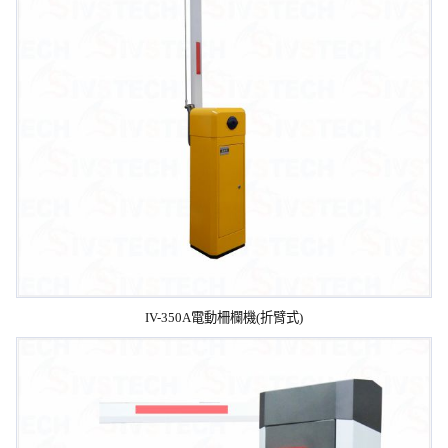
IV-350A電動柵欄機(折臂式)