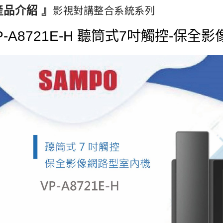
產品介紹 』
影視對講整合系統系列
P-A8721E-H 聽筒式7吋觸控-保